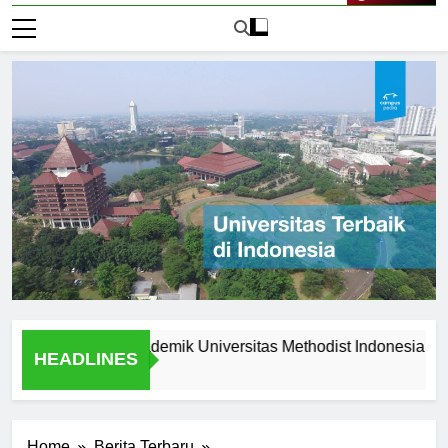
Live Now
Keunggulan Akademik Universitas Methodist Indonesia
Ex
HEADLINES
2 