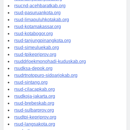
rsud-tangerangkota.org
rsucnd-acehbaratkab.org
rsud-pasuruankota.org
rsud-limapuluhkotakab.org
rsud-kotamakassar.org
rsud-kotabogor.org
rsud-tanjungpinangkota.org
rsud-simeuluekab.org
rsud-tpikepriprov.org
rsuddrloekmonohadi-kuduskab.org
rsudksa-depok.org
rsudrtnotopuro-sidoarjokab.org
rsud-sintang.org
rsud-cilacapkab.org
rsudkoja-jakarta.org
rsud-brebeskab.org
rsud-sulbarprov.org
rsudtpi-kepriprov.org
rsud-langsakota.org