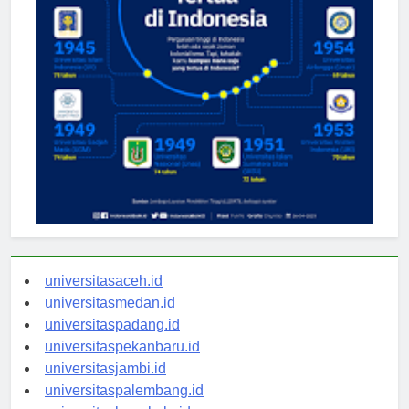
universitasaceh.id
universitasmedan.id
universitaspadang.id
universitaspekanbaru.id
universitasjambi.id
universitaspalembang.id