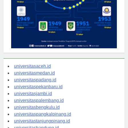
universitasaceh.id
universitasmedan.id
universitaspadang.id
universitaspekanbaru.id
universitasjambi.id
universitaspalembang.id
universitasbengkulu.id
universitaspangkalpinang.id
universitastanjungpinang.id