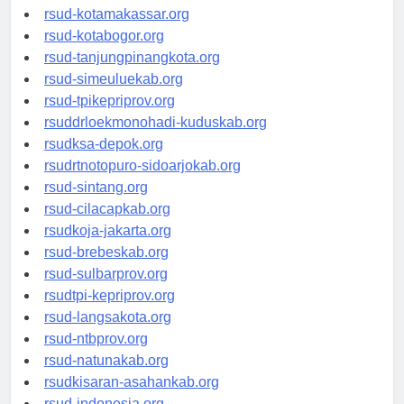
rsud-limapuluhkotakab.org
rsud-kotamakassar.org
rsud-kotabogor.org
rsud-tanjungpinangkota.org
rsud-simeuluekab.org
rsud-tpikepriprov.org
rsuddrloekmonohadi-kuduskab.org
rsudksa-depok.org
rsudrtnotopuro-sidoarjokab.org
rsud-sintang.org
rsud-cilacapkab.org
rsudkoja-jakarta.org
rsud-brebeskab.org
rsud-sulbarprov.org
rsudtpi-kepriprov.org
rsud-langsakota.org
rsud-ntbprov.org
rsud-natunakab.org
rsudkisaran-asahankab.org