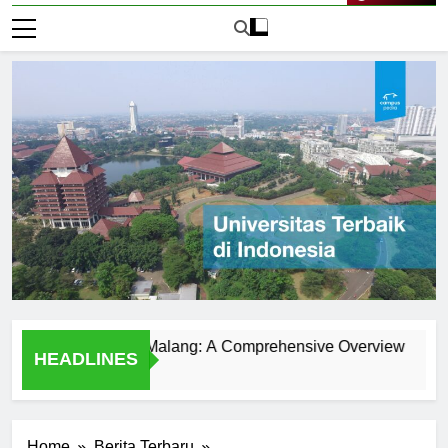
Live Now
iversitas Islam Malang: A Comprehensive Overview
Menj
HEADLINES
1 Hari