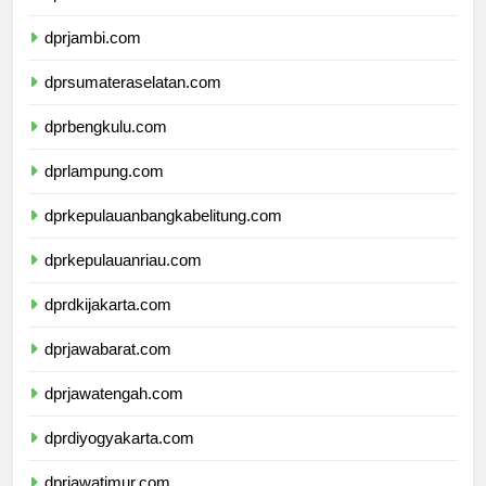
dprriau.com
dprjambi.com
dprsumateraselatan.com
dprbengkulu.com
dprlampung.com
dprkepulauanbangkabelitung.com
dprkepulauanriau.com
dprdkijakarta.com
dprjawabarat.com
dprjawatengah.com
dprdiyogyakarta.com