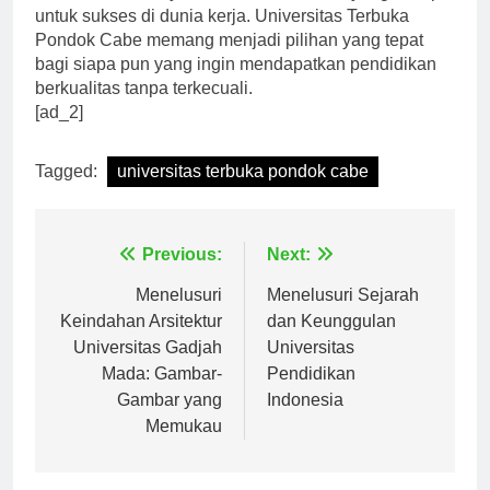
universitas ini, saya akan memiliki bekal yang cukup
untuk sukses di dunia kerja. Universitas Terbuka
Pondok Cabe memang menjadi pilihan yang tepat
bagi siapa pun yang ingin mendapatkan pendidikan
berkualitas tanpa terkecuali.
[ad_2]
Tagged:
universitas terbuka pondok cabe
Navigasi
Previous:
Next:
pos
Menelusuri
Menelusuri Sejarah
Keindahan Arsitektur
dan Keunggulan
Universitas Gadjah
Universitas
Mada: Gambar-
Pendidikan
Gambar yang
Indonesia
Memukau