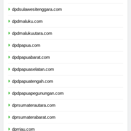
dpdsulawesiselatan.com
dpdsulawesitenggara.com
dpdmaluku.com
dpdmalukuutara.com
dpdpapua.com
dpdpapuabarat.com
dpdpapuaselatan.com
dpdpapuatengah.com
dpdpapuapegunungan.com
dprsumaterautara.com
dprsumaterabarat.com