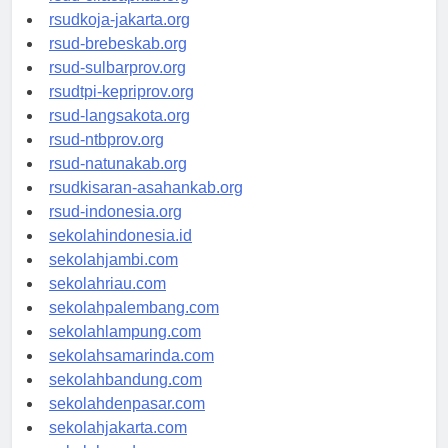
rsud-cilacapkab.org
rsudkoja-jakarta.org
rsud-brebeskab.org
rsud-sulbarprov.org
rsudtpi-kepriprov.org
rsud-langsakota.org
rsud-ntbprov.org
rsud-natunakab.org
rsudkisaran-asahankab.org
rsud-indonesia.org
sekolahindonesia.id
sekolahjambi.com
sekolahriau.com
sekolahpalembang.com
sekolahlampung.com
sekolahsamarinda.com
sekolahbandung.com
sekolahdenpasar.com
sekolahjakarta.com