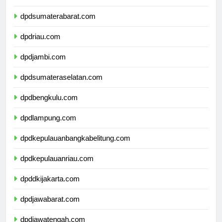
dpdsumaterautara.com
dpdsumaterabarat.com
dpdriau.com
dpdjambi.com
dpdsumateraselatan.com
dpdbengkulu.com
dpdlampung.com
dpdkepulauanbangkabelitung.com
dpdkepulauanriau.com
dpddkijakarta.com
dpdjawabarat.com