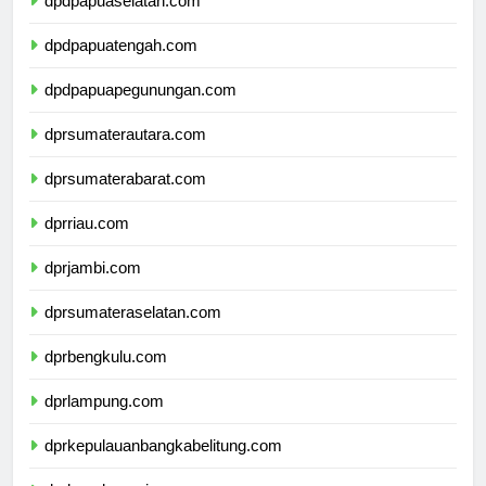
dpdpapuaselatan.com
dpdpapuatengah.com
dpdpapuapegunungan.com
dprsumaterautara.com
dprsumaterabarat.com
dprriau.com
dprjambi.com
dprsumateraselatan.com
dprbengkulu.com
dprlampung.com
dprkepulauanbangkabelitung.com