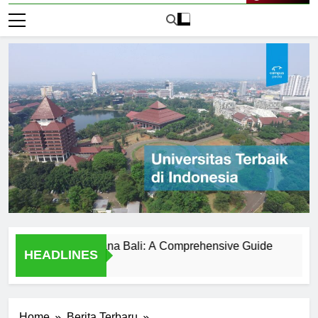
Live Now
versitas Udayana Bali: A Comprehensive Guide
Sejarah 
HEADLINES
2 Hari Ago