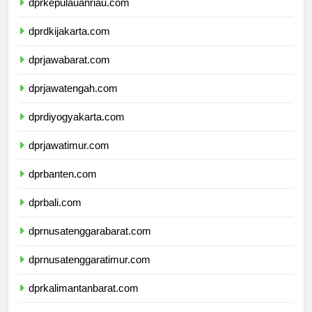
dprkepulauanriau.com
dprdkijakarta.com
dprjawabarat.com
dprjawatengah.com
dprdiyogyakarta.com
dprjawatimur.com
dprbanten.com
dprbali.com
dprnusatenggarabarat.com
dprnusatenggaratimur.com
dprkalimantanbarat.com