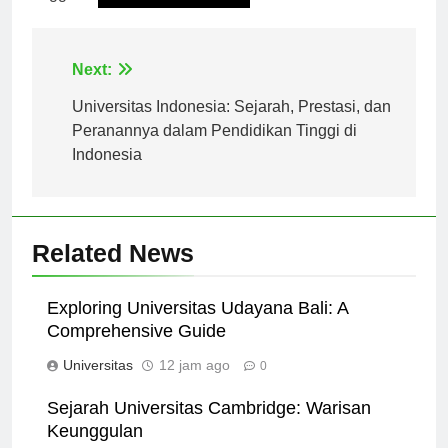
Tagged:
universitas terbuka
Navigasi
Next:
pos
Universitas Indonesia: Sejarah, Prestasi, dan
Peranannya dalam Pendidikan Tinggi di
Indonesia
Related News
Exploring Universitas Udayana Bali: A
Comprehensive Guide
Universitas
12 jam ago
0
Sejarah Universitas Cambridge: Warisan