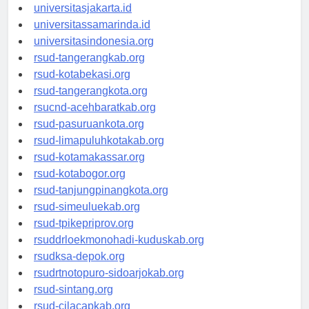
universitassalor.id
universitasjakarta.id
universitassamarinda.id
universitasindonesia.org
rsud-tangerangkab.org
rsud-kotabekasi.org
rsud-tangerangkota.org
rsucnd-acehbaratkab.org
rsud-pasuruankota.org
rsud-limapuluhkotakab.org
rsud-kotamakassar.org
rsud-kotabogor.org
rsud-tanjungpinangkota.org
rsud-simeuluekab.org
rsud-tpikepriprov.org
rsuddrloekmonohadi-kuduskab.org
rsudksa-depok.org
rsudrtnotopuro-sidoarjokab.org
rsud-sintang.org