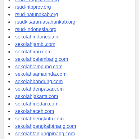
rsud-langsakota.org
rsud-ntbprov.org
rsud-natunakab.org
rsudkisaran-asahankab.org
rsud-indonesia.org
sekolahindonesia.id
sekolahjambi.com
sekolahriau.com
sekolahpalembang.com
sekolahlampung.com
sekolahsamarinda.com
sekolahbandung.com
sekolahdenpasar.com
sekolahjakarta.com
sekolahmedan.com
sekolahaceh.com
sekolahbengkulu.com
sekolahpangkalpinang.com