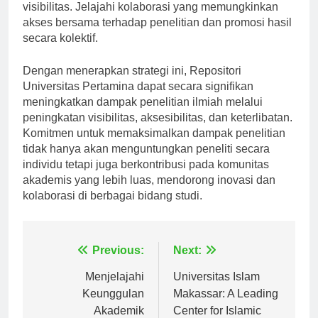
menciptakan peluang jaringan dan memperluas
visibilitas. Jelajahi kolaborasi yang memungkinkan
akses bersama terhadap penelitian dan promosi hasil
secara kolektif.
Dengan menerapkan strategi ini, Repositori
Universitas Pertamina dapat secara signifikan
meningkatkan dampak penelitian ilmiah melalui
peningkatan visibilitas, aksesibilitas, dan keterlibatan.
Komitmen untuk memaksimalkan dampak penelitian
tidak hanya akan menguntungkan peneliti secara
individu tetapi juga berkontribusi pada komunitas
akademis yang lebih luas, mendorong inovasi dan
kolaborasi di berbagai bidang studi.
Navigasi
Previous:
Next:
pos
Menjelajahi
Universitas Islam
Keunggulan
Makassar: A Leading