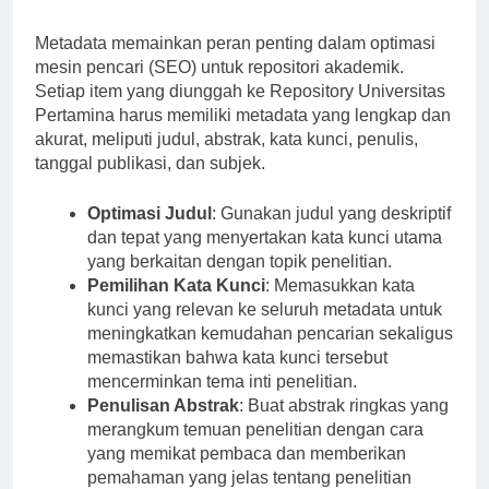
Ditemukan
Metadata memainkan peran penting dalam optimasi
mesin pencari (SEO) untuk repositori akademik.
Setiap item yang diunggah ke Repository Universitas
Pertamina harus memiliki metadata yang lengkap dan
akurat, meliputi judul, abstrak, kata kunci, penulis,
tanggal publikasi, dan subjek.
Optimasi Judul
: Gunakan judul yang deskriptif
dan tepat yang menyertakan kata kunci utama
yang berkaitan dengan topik penelitian.
Pemilihan Kata Kunci
: Memasukkan kata
kunci yang relevan ke seluruh metadata untuk
meningkatkan kemudahan pencarian sekaligus
memastikan bahwa kata kunci tersebut
mencerminkan tema inti penelitian.
Penulisan Abstrak
: Buat abstrak ringkas yang
merangkum temuan penelitian dengan cara
yang memikat pembaca dan memberikan