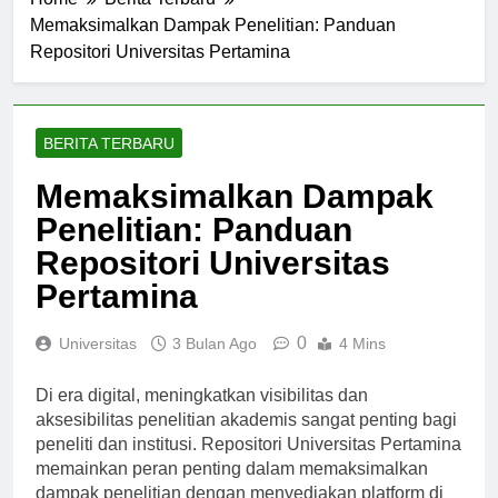
Home
Berita Terbaru
Memaksimalkan Dampak Penelitian: Panduan
Repositori Universitas Pertamina
BERITA TERBARU
Memaksimalkan Dampak
Penelitian: Panduan
Repositori Universitas
Pertamina
0
Universitas
3 Bulan Ago
4 Mins
Di era digital, meningkatkan visibilitas dan
aksesibilitas penelitian akademis sangat penting bagi
peneliti dan institusi. Repositori Universitas Pertamina
memainkan peran penting dalam memaksimalkan