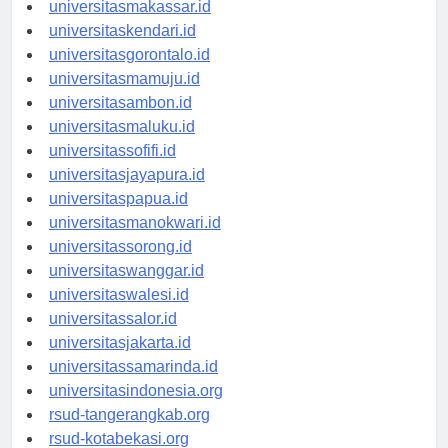
universitaspalu.id
universitasmakassar.id
universitaskendari.id
universitasgorontalo.id
universitasmamuju.id
universitasambon.id
universitasmaluku.id
universitassofifi.id
universitasjayapura.id
universitaspapua.id
universitasmanokwari.id
universitassorong.id
universitaswanggar.id
universitaswalesi.id
universitassalor.id
universitasjakarta.id
universitassamarinda.id
universitasindonesia.org
rsud-tangerangkab.org