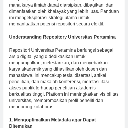
dampak penelitian dengan menyediakan platform di
mana karya ilmiah dapat diarsipkan, dibagikan, dan
dimanfaatkan oleh khalayak yang lebih luas. Panduan
ini mengeksplorasi strategi utama untuk
memanfaatkan potensi repositori secara efektif.
Understanding Repository Universitas Pertamina
Repositori Universitas Pertamina berfungsi sebagai
arsip digital yang didedikasikan untuk
mengumpulkan, melestarikan, dan menyebarkan
karya akademik yang dihasilkan oleh dosen dan
mahasiswa. Ini mencakup tesis, disertasi, artikel
penelitian, dan makalah konferensi, memfasilitasi
akses publik terhadap penelitian akademis
berkualitas tinggi. Platform ini meningkatkan visibilitas
universitas, mempromosikan profil peneliti dan
mendorong kolaborasi.
1. Mengoptimalkan Metadata agar Dapat