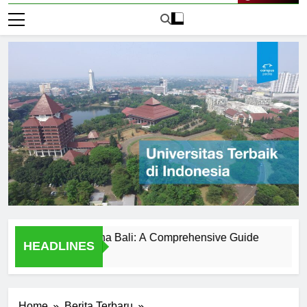
Live Now
versitas Udayana Bali: A Comprehensive Guide
Sejarah 
HEADLINES
2 Hari Ago