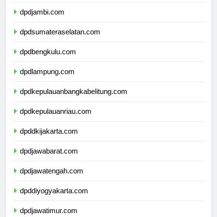
dpdriau.com
dpdjambi.com
dpdsumateraselatan.com
dpdbengkulu.com
dpdlampung.com
dpdkepulauanbangkabelitung.com
dpdkepulauanriau.com
dpddkijakarta.com
dpdjawabarat.com
dpdjawatengah.com
dpddiyogyakarta.com