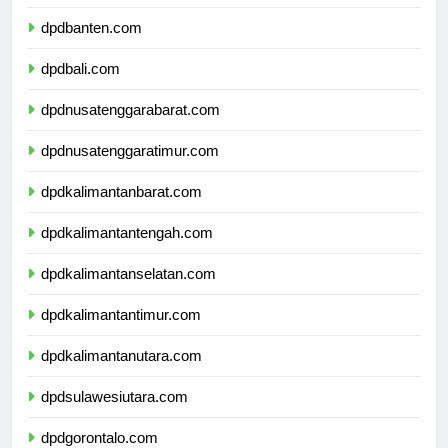
dpdjawatimur.com
dpdbanten.com
dpdbali.com
dpdnusatenggarabarat.com
dpdnusatenggaratimur.com
dpdkalimantanbarat.com
dpdkalimantantengah.com
dpdkalimantanselatan.com
dpdkalimantantimur.com
dpdkalimantanutara.com
dpdsulawesiutara.com