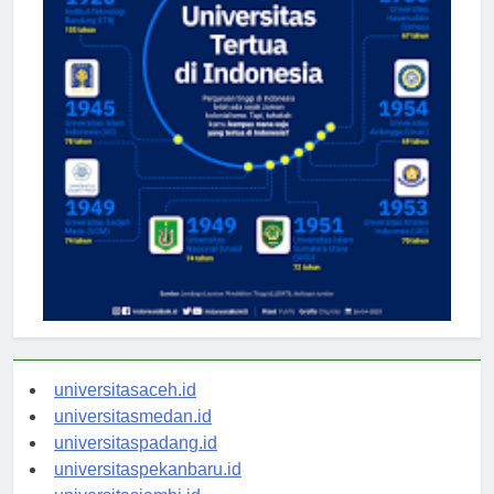
universitasaceh.id
universitasmedan.id
universitaspadang.id
universitaspekanbaru.id