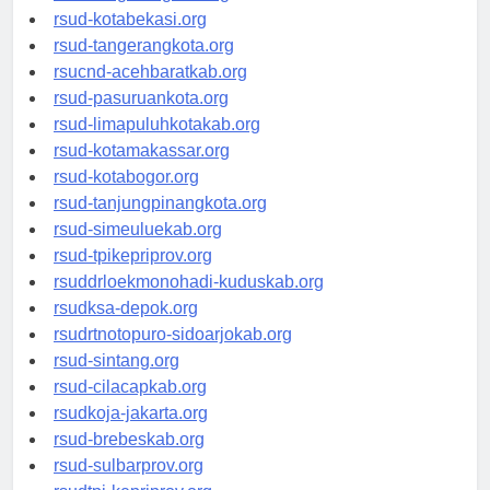
rsud-tangerangkab.org
rsud-kotabekasi.org
rsud-tangerangkota.org
rsucnd-acehbaratkab.org
rsud-pasuruankota.org
rsud-limapuluhkotakab.org
rsud-kotamakassar.org
rsud-kotabogor.org
rsud-tanjungpinangkota.org
rsud-simeuluekab.org
rsud-tpikepriprov.org
rsuddrloekmonohadi-kuduskab.org
rsudksa-depok.org
rsudrtnotopuro-sidoarjokab.org
rsud-sintang.org
rsud-cilacapkab.org
rsudkoja-jakarta.org
rsud-brebeskab.org
rsud-sulbarprov.org