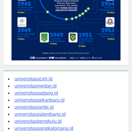
universitasaceh.id
universitasmedan.id
universitaspadang.id
universitaspekanbaru.id
universitasjambi.id
universitaspalembang.id
universitasbengkulu.id