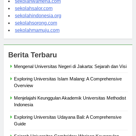
sekolahwamena.com
sekolahsalor.com
sekolahindonesia.org
sekolahsorong.com
sekolahmamuju.com
Berita Terbaru
Mengenal Universitas Negeri di Jakarta: Sejarah dan Visi
Exploring Universitas Islam Malang: A Comprehensive
Overview
Menjelajahi Keunggulan Akademik Universitas Methodist
Indonesia
Exploring Universitas Udayana Bali: A Comprehensive
Guide