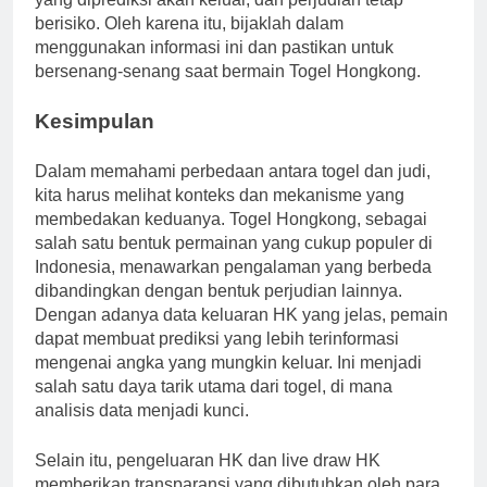
yang diprediksi akan keluar, dan perjudian tetap
berisiko. Oleh karena itu, bijaklah dalam
menggunakan informasi ini dan pastikan untuk
bersenang-senang saat bermain Togel Hongkong.
Kesimpulan
Dalam memahami perbedaan antara togel dan judi,
kita harus melihat konteks dan mekanisme yang
membedakan keduanya. Togel Hongkong, sebagai
salah satu bentuk permainan yang cukup populer di
Indonesia, menawarkan pengalaman yang berbeda
dibandingkan dengan bentuk perjudian lainnya.
Dengan adanya data keluaran HK yang jelas, pemain
dapat membuat prediksi yang lebih terinformasi
mengenai angka yang mungkin keluar. Ini menjadi
salah satu daya tarik utama dari togel, di mana
analisis data menjadi kunci.
Selain itu, pengeluaran HK dan live draw HK