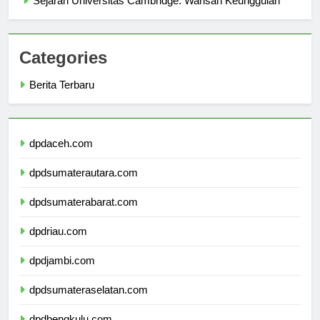
Sejarah Universitas Cambridge: Warisan Keunggulan
Categories
Berita Terbaru
dpdaceh.com
dpdsumaterautara.com
dpdsumaterabarat.com
dpdriau.com
dpdjambi.com
dpdsumateraselatan.com