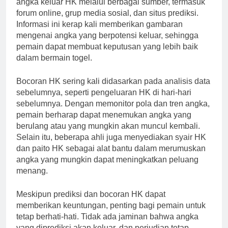
angka keluar HK melalui berbagai sumber, termasuk
forum online, grup media sosial, dan situs prediksi.
Informasi ini kerap kali memberikan gambaran
mengenai angka yang berpotensi keluar, sehingga
pemain dapat membuat keputusan yang lebih baik
dalam bermain togel.
Bocoran HK sering kali didasarkan pada analisis data
sebelumnya, seperti pengeluaran HK di hari-hari
sebelumnya. Dengan memonitor pola dan tren angka,
pemain berharap dapat menemukan angka yang
berulang atau yang mungkin akan muncul kembali.
Selain itu, beberapa ahli juga menyediakan syair HK
dan paito HK sebagai alat bantu dalam merumuskan
angka yang mungkin dapat meningkatkan peluang
menang.
Meskipun prediksi dan bocoran HK dapat
memberikan keuntungan, penting bagi pemain untuk
tetap berhati-hati. Tidak ada jaminan bahwa angka