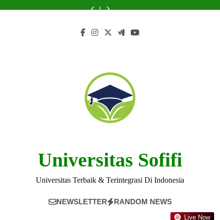
Skip
Bali:
di
Malang:
Universitas
Bali:
di
Malang:
Akademik
Udayana
A
Jakarta:
A
Methodist
A
Jakarta:
A
Universitas
Bali:
to
Comprehensive
Sejarah
Comprehensive
Indonesia
Comprehensive
Sejarah
Comprehensive
Methodist
A
content
Guide
dan
Overview
Guide
dan
Overview
Indonesia
Comprehensive
Visi
Visi
Guide
Universitas Sofifi
Universitas Terbaik & Terintegrasi Di Indonesia
NEWSLETTER
RANDOM NEWS