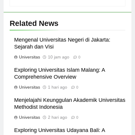
Related News
Mengenal Universitas Negeri di Jakarta:
Sejarah dan Visi
Universitas
10 jam ago
0
Exploring Universitas Islam Malang: A
Comprehensive Overview
Universitas
1 hari ago
0
Menjelajahi Keunggulan Akademik Universitas
Methodist Indonesia
Universitas
2 hari ago
0