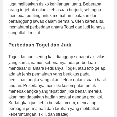
hiburan, penting untuk diingat bahwa permainan ini
juga melibatkan risiko kehilangan uang. Beberapa
orang terjebak dalam kebiasaan berjudi, sehingga
membuat penting untuk memahami batasan dan
bertanggung jawab dalam bermain. Oleh karena itu,
memahami perbedaan antara Togel dan judi lainnya
sangatlah krusial.
Perbedaan Togel dan Judi
Togel dan judi sering kali dianggap sebagai aktivitas
yang sama, namun sebenarnya ada perbedaan
mendasar di antara keduanya. Togel, atau toto gelap,
adalah jenis permainan yang berfokus pada
pemilihan angka yang akan keluar dalam suatu hasil
undian. Pesertanya memiliki kesempatan untuk
menebak angka yang tepat dan jika benar, mereka
akan mendapatkan hadiah sesuai dengan prediksi.
Sedangkan judi lebih bersifat umum, mencakup
berbagai permainan dan taruhan yang melibatkan