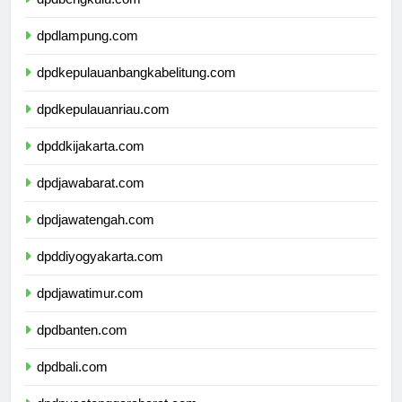
dpdbengkulu.com
dpdlampung.com
dpdkepulauanbangkabelitung.com
dpdkepulauanriau.com
dpddkijakarta.com
dpdjawabarat.com
dpdjawatengah.com
dpddiyogyakarta.com
dpdjawatimur.com
dpdbanten.com
dpdbali.com