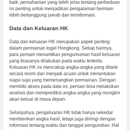
menimbulkan efek negatif jika tidak dikelola dengan
baik, pemahaman yang lebih jelas tentang perbedaan
ini penting untuk menjadikan pengalaman bermain
lebih bertanggung jawab dan terinformasi.
Data dan Keluaran HK
Data dan keluaran HK merupakan aspek penting
dalam permainan togel Hongkong. Setiap harinya,
para pemain menantikan pengumuman hasil keluaran
yang biasanya dilakukan pada waktu tertentu.
Keluaran HK ini mencakup angka-angka yang ditarik
secara resmi dan menjadi acuan untuk menentukan
siapa saja yang memenangkan permainan. Dengan
memiliki akses pada data ini, pemain bisa melakukan
analisis dan memprediksi angka-angka yang mungkin
akan keluar di masa depan.
Selanjutnya, pengeluaran HK tidak hanya sekedar
memberikan angka hasil, tetapi juga diiringi dengan