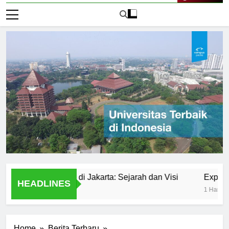
Live Now
rsitas Negeri di Jakarta: Sejarah dan Visi
Exploring Un
HEADLINES
1 Hari Ago