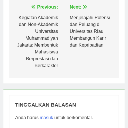
Navigasi
Previous:
Next:
pos
Kegiatan Akademik
Menjelajahi Potensi
dan Non-Akademik
dan Peluang di
Universitas
Universitas Riau:
Muhammadiyah
Membangun Karir
Jakarta: Membentuk
dan Kepribadian
Mahasiswa
Berprestasi dan
Berkarakter
TINGGALKAN BALASAN
Anda harus
masuk
untuk berkomentar.